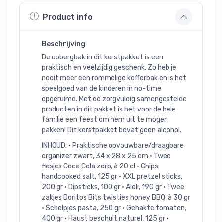
Product info
Beschrijving
De opbergbak in dit kerstpakket is een
praktisch en veelzijdig geschenk. Zo heb je
nooit meer een rommelige kofferbak en is het
speelgoed van de kinderen in no-time
opgeruimd. Met de zorgvuldig samengestelde
producten in dit pakket is het voor de hele
familie een feest om hem uit te mogen
pakken! Dit kerstpakket bevat geen alcohol.
INHOUD: • Praktische opvouwbare/draagbare
organizer zwart, 34 x 28 x 25 cm • Twee
flesjes Coca Cola zero, à 20 cl • Chips
handcooked salt, 125 gr • XXL pretzel sticks,
200 gr • Dipsticks, 100 gr • Aioli, 190 gr • Twee
zakjes Doritos Bits twisties honey BBQ, à 30 gr
• Schelpjes pasta, 250 gr • Gehakte tomaten,
400 gr • Haust beschuit naturel, 125 gr •