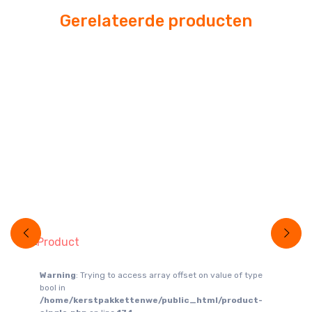
Gerelateerde producten
e
-
e
Warning
: Trying to access array offset on value of type
Wa
bool in
boo
-
/home/kerstpakkettenwe/public_html/product-
/h