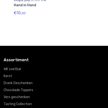
single.php
on line
174
si
Hand in Hand
Ro
€10,
€1
00
Assortiment
WK voetbal
Kerst
Drank Geschenken
Chocolade Toppers
Vers geschenken
Tasting Collection