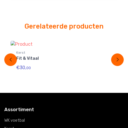
Gerelateerde producten
Kerst
Ke
Fit & Vitaal
Vo
€30,
€1
00
Assortiment
WK voetbal